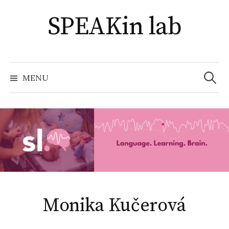
Přejít
SPEAKin lab
k
obsahu
webu
Vyhled
MENU
Monika Kučerová