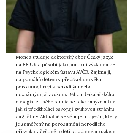
Monča studuje doktorský obor Český jazyk
na FF UK a působí jako juniorní výzkumnice
na Psychologickém ústavu AVČR. Zajímá ji,
co pomáhá dětem v předškolním věku
porozumět řeči s nerodilým nebo
neznámým přízvukem. Během bakalářského
a magisterksého studia se take zabývala tím,
jak si předškoláci osvojují zvukovou stránku
angličtiny. Aktuálně se věnuje projektu, který
je zaměřený na porozumění nerodilého
přízvuku v češtině u dětí s rodinným rizikem