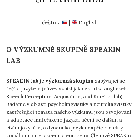
čeština
|
English
O VÝZKUMNÉ SKUPINĚ SPEAKIN
LAB
SPEAKIN lab
je
výzkumná skupina
zabývající se
řečí a jazykem (název vznikl jako zkratka anglického
Speech Perception, Acquisition, and Kinetics lab).
Bádáme v oblasti psycholingvistiky a neurolingvistiky:
zastřešující témata našeho výzkumu jsou osvojování
a adaptace mateřského jazyka, učení se dalším a
cizím jazykům, a dynamika jazyka napříč dialekty,
sociálními interakcemi a emocemi. Členové SPEAKin