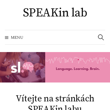
Přejít
SPEAKin lab
k
obsahu
webu
Vyhled
MENU
Vítejte na stránkách
SPEAKin labu