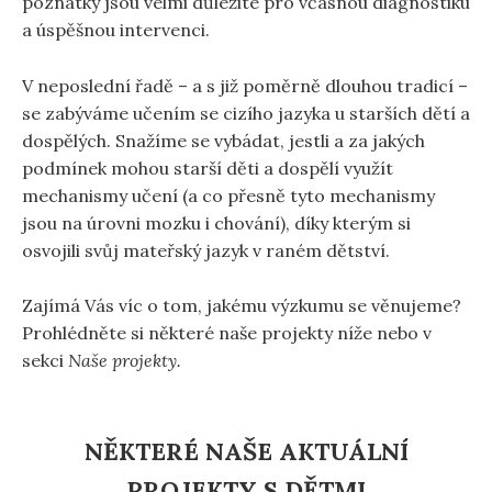
poznatky jsou velmi důležité pro včasnou diagnostiku
a úspěšnou intervenci.
V neposlední řadě – a s již poměrně dlouhou tradicí –
se zabýváme učením se cizího jazyka u starších dětí a
dospělých. Snažíme se vybádat, jestli a za jakých
podmínek mohou starší děti a dospělí využít
mechanismy učení (a co přesně tyto mechanismy
jsou na úrovni mozku i chování), díky kterým si
osvojili svůj mateřský jazyk v raném dětství.
Zajímá Vás víc o tom, jakému výzkumu se věnujeme?
Prohlédněte si některé naše projekty níže nebo v
sekci
Naše projekty.
NĚKTERÉ NAŠE AKTUÁLNÍ
PROJEKTY S DĚTMI